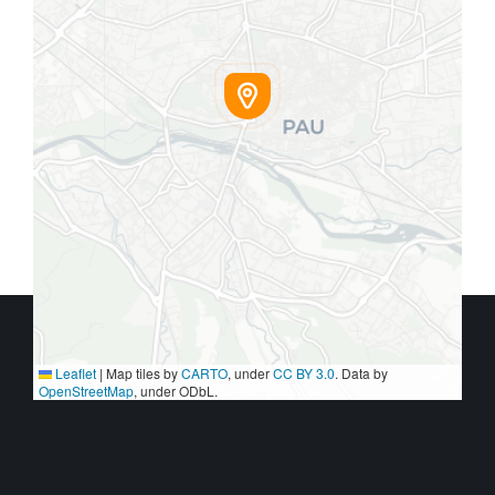
Leaflet
|
Map tiles by
CARTO
, under
CC BY 3.0
. Data by
OpenStreetMap
, under ODbL.