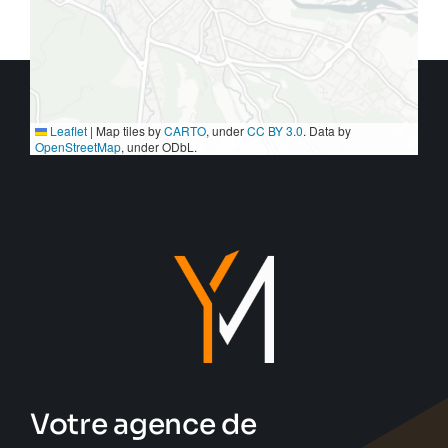
Leaflet
|
Map tiles by
CARTO
, under
CC BY 3.0
. Data by
OpenStreetMap
, under ODbL.
Votre agence de